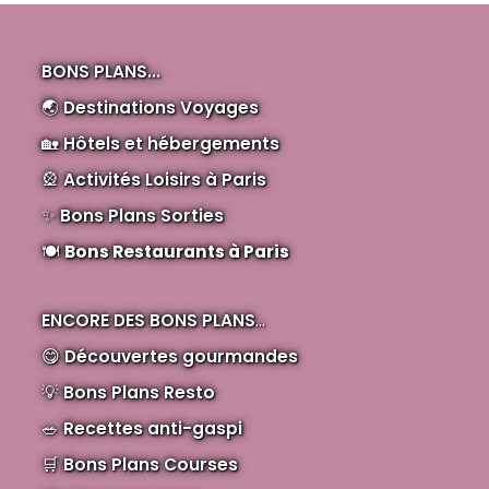
BONS PLANS...
🌏
Destinations Voyages
🏡
Hôtels et hébergements
🎡
Activités Loisirs à Paris
✨
Bons Plans Sorties
🍽️
Bons Restaurants à Paris
ENCORE DES BONS PLANS
...
😋
Découvertes gourmandes
💡
Bons Plans Resto
🥗
Recettes anti-gaspi
🛒
Bons Plans Courses