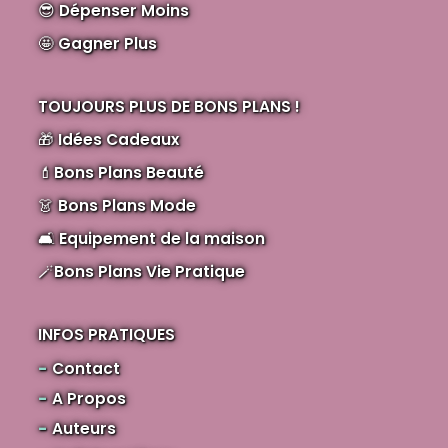
😎
Dépenser Moins
🤩
Gagner Plus
TOUJOURS PLUS DE BONS PLANS !
🎁
Idées Cadeaux
💄
Bons Plans Beauté
👗
Bons Plans Mode
🛋️
Equipement de la maison
🪄
Bons Plans Vie Pratique
INFOS PRATIQUES
Contact
A Propos
Auteurs