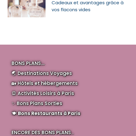
Cadeaux et avantages grâce à
vos flacons vides
BONS PLANS...
🌏
Destinations Voyages
🏡
Hôtels et hébergements
🎡
Activités Loisirs à Paris
✨
Bons Plans Sorties
🍽️
Bons Restaurants à Paris
ENCORE DES BONS PLANS
...