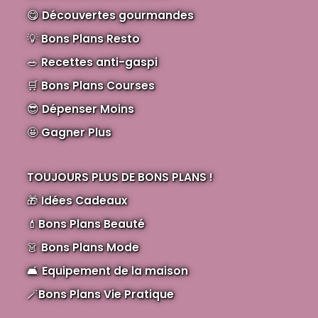
😋
Découvertes gourmandes
💡
Bons Plans Resto
🥗
Recettes anti-gaspi
🛒
Bons Plans Courses
😎
Dépenser Moins
🤩
Gagner Plus
TOUJOURS PLUS DE BONS PLANS !
🎁
Idées Cadeaux
💄
Bons Plans Beauté
👗
Bons Plans Mode
🛋️
Equipement de la maison
🪄
Bons Plans Vie Pratique