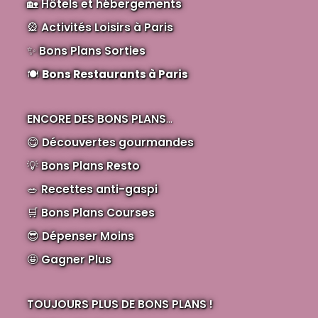
🏡
Hôtels et hébergements
🎡
Activités Loisirs à Paris
✨
Bons Plans Sorties
🍽️
Bons Restaurants à Paris
ENCORE DES BONS PLANS
...
😋
Découvertes gourmandes
💡
Bons Plans Resto
🥗
Recettes anti-gaspi
🛒
Bons Plans Courses
😎
Dépenser Moins
🤩
Gagner Plus
TOUJOURS PLUS DE BONS PLANS !