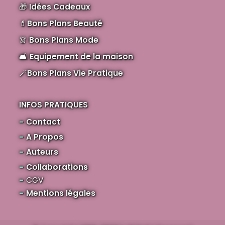
🎁
Idées Cadeaux
💄
Bons Plans Beauté
👗
Bons Plans Mode
🛋️
Equipement de la maison
🪄
Bons Plans Vie Pratique
INFOS PRATIQUES
Contact
A Propos
Auteurs
Collaborations
CGV
Mentions légales