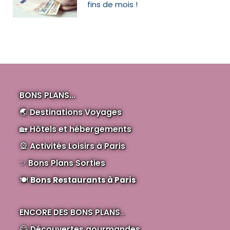
fins de mois !
BONS PLANS...
🌏
Destinations Voyages
🏡
Hôtels et hébergements
🎡
Activités Loisirs à Paris
✨
Bons Plans Sorties
🍽️
Bons Restaurants à Paris
ENCORE DES BONS PLANS
...
😋
Découvertes gourmandes