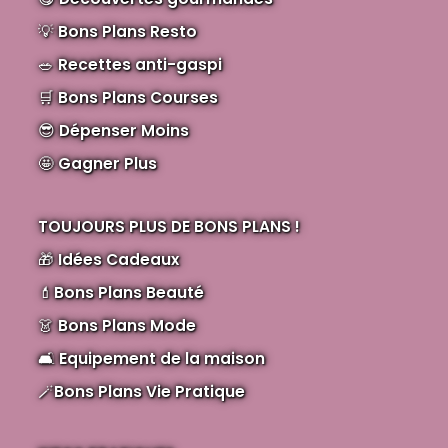
💡
Bons Plans Resto
🥗
Recettes anti-gaspi
🛒
Bons Plans Courses
😎
Dépenser Moins
🤩
Gagner Plus
TOUJOURS PLUS DE BONS PLANS !
🎁
Idées Cadeaux
💄
Bons Plans Beauté
👗
Bons Plans Mode
🛋️
Equipement de la maison
🪄
Bons Plans Vie Pratique