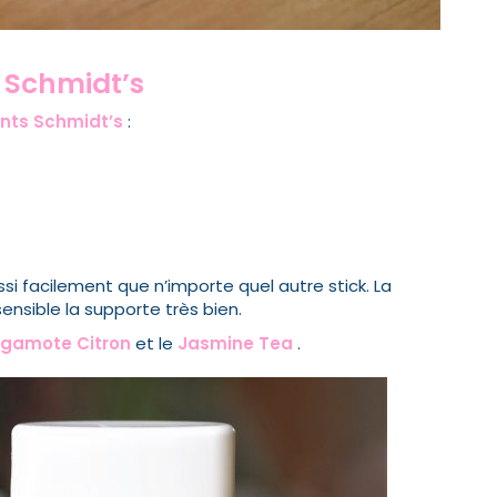
 Schmidt’s
nts Schmidt’s
:
ussi facilement que n’importe quel autre stick. La
nsible la supporte très bien.
rgamote Citron
et le
Jasmine Tea
.