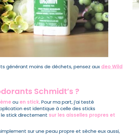
ants générant moins de déchets, pensez aux
deo Wild
dorants Schmidt’s ?
rème
ou
en stick
. Pour ma part, j’ai testé
plication est identique à celle des sticks
r le stick directement
sur les aisselles propres et
simplement sur une peau propre et sèche eux aussi,