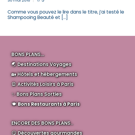
30 mai 2016
Comme vous pouvez le lire dans le titre, j’ai testé le
Shampooing Beauté et […]
BONS PLANS...
🌏
Destinations Voyages
🏡
Hôtels et hébergements
🎡
Activités Loisirs à Paris
✨
Bons Plans Sorties
🍽️
Bons Restaurants à Paris
ENCORE DES BONS PLANS
...
😋
Découvertes gourmandes