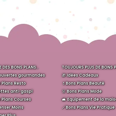
 DES BONS PLANS
...
TOUJOURS PLUS DE BONS P
ouvertes gourmandes
🎁
Idées Cadeaux
 Plans Resto
💄
Bons Plans Beauté
ttes anti-gaspi
👗
Bons Plans Mode
 Plans Courses
🛋️
Equipement de la mais
enser Moins
🪄
Bons Plans Vie Pratique
er Plus