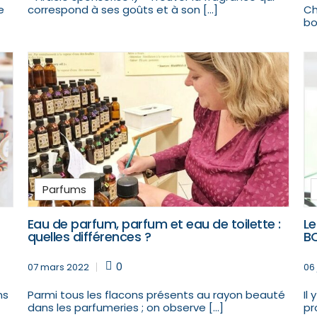
e
correspond à ses goûts et à son […]
Ch
bo
Parfums
Eau de parfum, parfum et eau de toilette :
Le
quelles différences ?
B
0
07 mars 2022
06 
ms
Parmi tous les flacons présents au rayon beauté
Il
dans les parfumeries ; on observe […]
pr