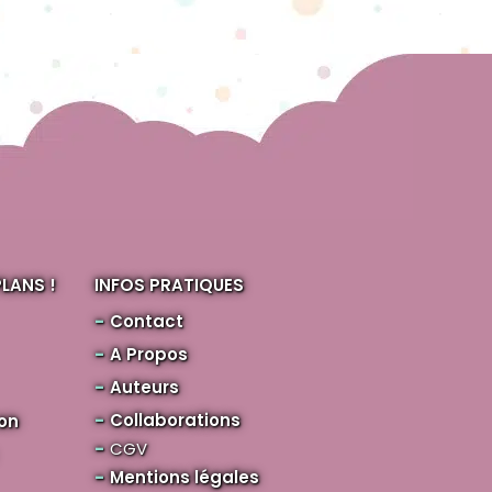
LANS !
INFOS PRATIQUES
Contact
A Propos
Auteurs
Collaborations
on
CGV
Mentions légales