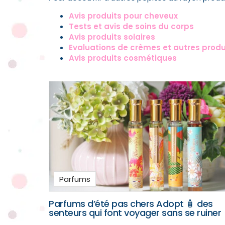
Avis produits pour cheveux
Tests et avis de soins du corps
Avis produits solaires
Evaluations de crèmes et autres produi
Avis produits cosmétiques
Parfums
Parfums d’été pas chers Adopt 🧴 des
senteurs qui font voyager sans se ruiner