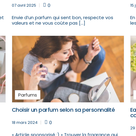
0
07 avril 2025
15 
et
Envie d’un parfum qui sent bon, respecte vos
En
valeurs et ne vous coûte pas […]
le
Parfums
Choisir un parfum selon sa personnalité
Ea
co
0
18 mars 2024
29
« Article sponsorisé :) » Trouver la fragrance qui