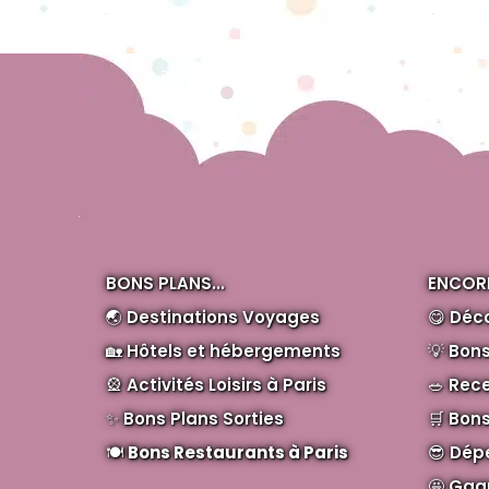
BONS PLANS...
ENCORE
🌏
Destinations Voyages
😋
Déc
🏡
Hôtels et hébergements
💡
Bons
🎡
Activités Loisirs à Paris
🥗
Rece
✨
Bons Plans Sorties
🛒
Bons
🍽️
Bons Restaurants à Paris
😎
Dép
🤩
Gagn