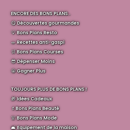
ENCORE DES BONS PLANS
...
😋
Découvertes gourmandes
💡
Bons Plans Resto
🥗
Recettes anti-gaspi
🛒
Bons Plans Courses
😎
Dépenser Moins
🤩
Gagner Plus
TOUJOURS PLUS DE BONS PLANS !
🎁
Idées Cadeaux
💄
Bons Plans Beauté
👗
Bons Plans Mode
🛋️
Equipement de la maison