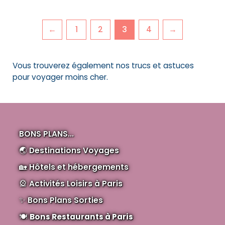
←
1
2
3
4
→
Vous trouverez également nos trucs et astuces
pour voyager moins cher.
BONS PLANS...
🌏
Destinations Voyages
🏡
Hôtels et hébergements
🎡
Activités Loisirs à Paris
✨
Bons Plans Sorties
🍽️
Bons Restaurants à Paris