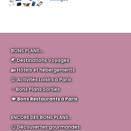
BONS PLANS...
🌏
Destinations Voyages
🏡
Hôtels et hébergements
🎡
Activités Loisirs à Paris
✨
Bons Plans Sorties
🍽️
Bons Restaurants à Paris
ENCORE DES BONS PLANS
...
😋
Découvertes gourmandes