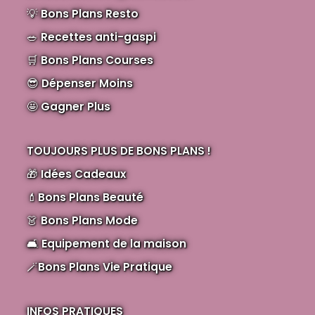
💡
Bons Plans Resto
🥗
Recettes anti-gaspi
🛒
Bons Plans Courses
😎
Dépenser Moins
🤩
Gagner Plus
TOUJOURS PLUS DE BONS PLANS !
🎁
Idées Cadeaux
💄
Bons Plans Beauté
👗
Bons Plans Mode
🛋️
Equipement de la maison
🪄
Bons Plans Vie Pratique
INFOS PRATIQUES