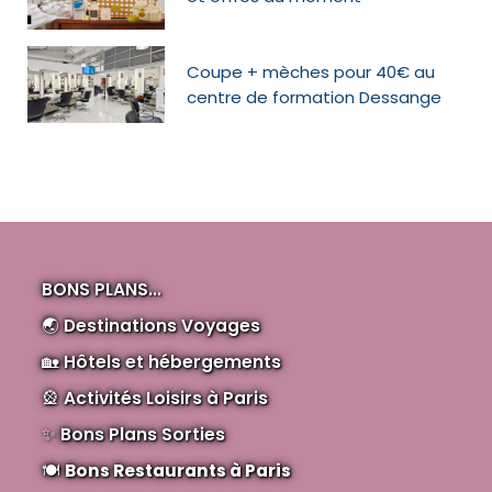
Coupe + mèches pour 40€ au
centre de formation Dessange
BONS PLANS...
🌏
Destinations Voyages
🏡
Hôtels et hébergements
🎡
Activités Loisirs à Paris
✨
Bons Plans Sorties
🍽️
Bons Restaurants à Paris