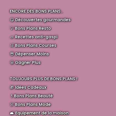
ENCORE DES BONS PLANS
...
😋
Découvertes gourmandes
💡
Bons Plans Resto
🥗
Recettes anti-gaspi
🛒
Bons Plans Courses
😎
Dépenser Moins
🤩
Gagner Plus
TOUJOURS PLUS DE BONS PLANS !
🎁
Idées Cadeaux
💄
Bons Plans Beauté
👗
Bons Plans Mode
🛋️
Equipement de la maison