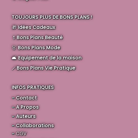
TOUJOURS PLUS DE BONS PLANS !
🎁
Idées Cadeaux
💄
Bons Plans Beauté
👗
Bons Plans Mode
🛋️
Equipement de la maison
🪄
Bons Plans Vie Pratique
INFOS PRATIQUES
Contact
A Propos
Auteurs
Collaborations
CGV