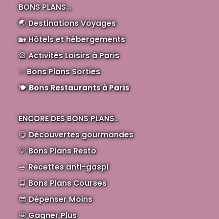
BONS PLANS...
🌏
Destinations Voyages
🏡
Hôtels et hébergements
🎡
Activités Loisirs à Paris
✨
Bons Plans Sorties
🍽️
Bons Restaurants à Paris
ENCORE DES BONS PLANS
...
😋
Découvertes gourmandes
💡
Bons Plans Resto
🥗
Recettes anti-gaspi
🛒
Bons Plans Courses
😎
Dépenser Moins
🤩
Gagner Plus