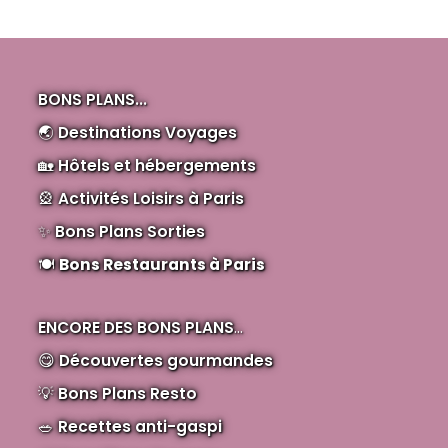
BONS PLANS...
🌏
Destinations Voyages
🏡
Hôtels et hébergements
🎡
Activités Loisirs à Paris
✨
Bons Plans Sorties
🍽️
Bons Restaurants à Paris
ENCORE DES BONS PLANS
...
😋
Découvertes gourmandes
💡
Bons Plans Resto
🥗
Recettes anti-gaspi