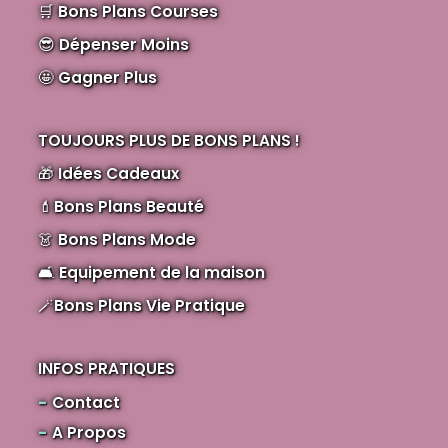
🛒
Bons Plans Courses
😎
Dépenser Moins
🤩
Gagner Plus
TOUJOURS PLUS DE BONS PLANS !
🎁
Idées Cadeaux
💄
Bons Plans Beauté
👗
Bons Plans Mode
🛋️
Equipement de la maison
🪄
Bons Plans Vie Pratique
INFOS PRATIQUES
Contact
A Propos