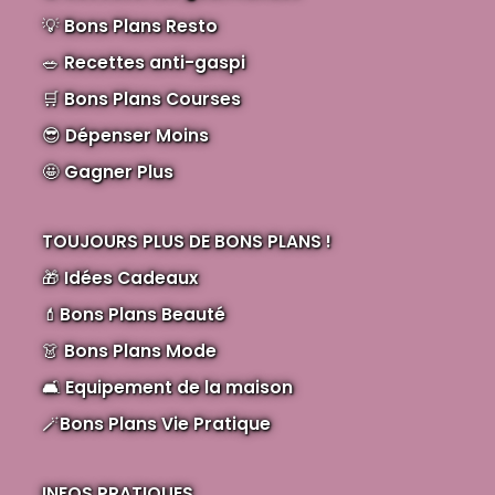
💡
Bons Plans Resto
🥗
Recettes anti-gaspi
🛒
Bons Plans Courses
😎
Dépenser Moins
🤩
Gagner Plus
TOUJOURS PLUS DE BONS PLANS !
🎁
Idées Cadeaux
💄
Bons Plans Beauté
👗
Bons Plans Mode
🛋️
Equipement de la maison
🪄
Bons Plans Vie Pratique
INFOS PRATIQUES