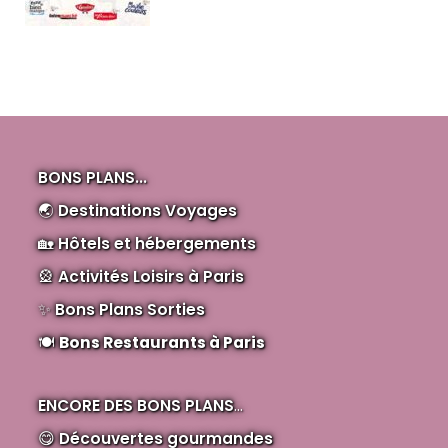
BONS PLANS...
🌏
Destinations Voyages
🏡
Hôtels et hébergements
🎡
Activités Loisirs à Paris
✨
Bons Plans Sorties
🍽️
Bons Restaurants à Paris
ENCORE DES BONS PLANS
...
😋
Découvertes gourmandes