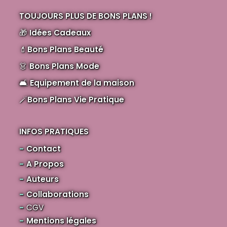
TOUJOURS PLUS DE BONS PLANS !
🎁
Idées Cadeaux
💄
Bons Plans Beauté
👗
Bons Plans Mode
🛋️
Equipement de la maison
🪄
Bons Plans Vie Pratique
INFOS PRATIQUES
Contact
A Propos
Auteurs
Collaborations
CGV
Mentions légales