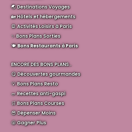
🌏
Destinations Voyages
🏡
Hôtels et hébergements
🎡
Activités Loisirs à Paris
✨
Bons Plans Sorties
🍽️
Bons Restaurants à Paris
ENCORE DES BONS PLANS
...
😋
Découvertes gourmandes
💡
Bons Plans Resto
🥗
Recettes anti-gaspi
🛒
Bons Plans Courses
😎
Dépenser Moins
🤩
Gagner Plus