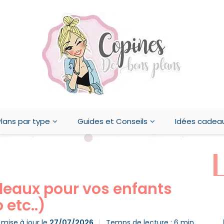
lans par type
Guides et Conseils
Idées cadea
adeaux pour vos enfants
 etc..)
 mise à jour le
27/07/2026
Temps de lecture :
6
min