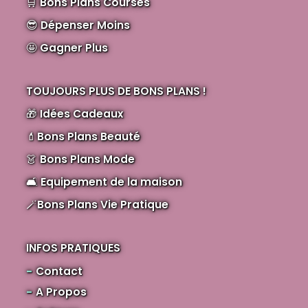
🛒
Bons Plans Courses
😎
Dépenser Moins
🤩
Gagner Plus
TOUJOURS PLUS DE BONS PLANS !
🎁
Idées Cadeaux
💄
Bons Plans Beauté
👗
Bons Plans Mode
🛋️
Equipement de la maison
🪄
Bons Plans Vie Pratique
INFOS PRATIQUES
Contact
A Propos