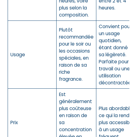
heures, voire
entre 2 et 4
plus selon la
heures.
composition.
Convient pour
Plutôt
un usage
recommandée
quotidien,
pour le soir ou
étant donné
les occasions
Usage
sa légèreté.
spéciales, en
Parfaite pour le
raison de sa
travail ou une
riche
utilisation
fragrance.
décontractée.
Est
généralement
plus coûteuse
Plus abordable,
en raison de
ce qui la rend
Prix
sa
plus accessible
concentration
à un usage
élevée en
fréquent.