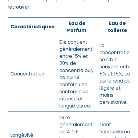
retrouver :
Eau de
Eau de
Caractéristiques
Parfum
toilette
Elle contient
La
généralement
concentration
entre 15% et
se situe
20% de
souvent entre
concentré pur,
Concentration
5% et 15%, ce
ce qui lui
qui la rend plus
confère une
légère et
senteur plus
moins
intense et
persistante.
longue durée.
Dure
généralement
Tient
de 4 à 6
habituellement
Longévité