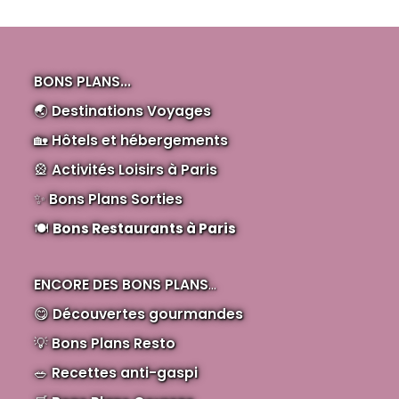
BONS PLANS...
🌏
Destinations Voyages
🏡
Hôtels et hébergements
🎡
Activités Loisirs à Paris
✨
Bons Plans Sorties
🍽️
Bons Restaurants à Paris
ENCORE DES BONS PLANS
...
😋
Découvertes gourmandes
💡
Bons Plans Resto
🥗
Recettes anti-gaspi