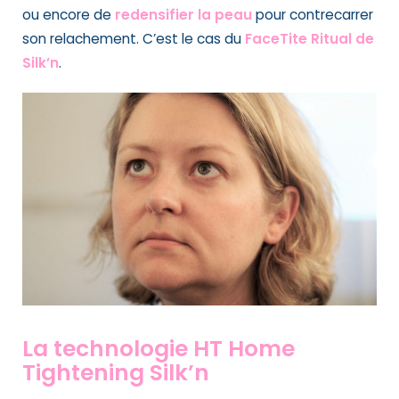
ou encore de
redensifier la peau
pour contrecarrer
son relachement. C’est le cas du
FaceTite Ritual de
Silk’n
.
La technologie HT Home
Tightening Silk’n