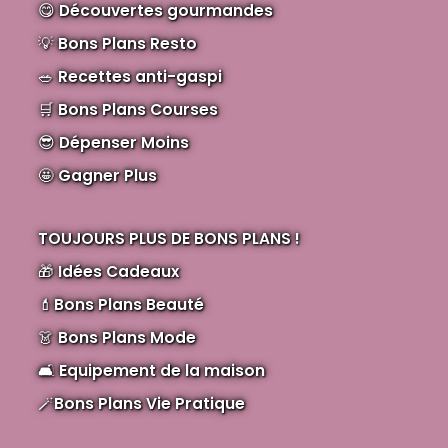
😋
Découvertes gourmandes
💡
Bons Plans Resto
🥗
Recettes anti-gaspi
🛒
Bons Plans Courses
😎
Dépenser Moins
🤩
Gagner Plus
TOUJOURS PLUS DE BONS PLANS !
🎁
Idées Cadeaux
💄
Bons Plans Beauté
👗
Bons Plans Mode
🛋️
Equipement de la maison
🪄
Bons Plans Vie Pratique