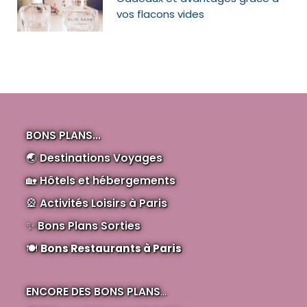
vos flacons vides
BONS PLANS...
🌏
Destinations Voyages
🏡
Hôtels et hébergements
🎡
Activités Loisirs à Paris
✨
Bons Plans Sorties
🍽️
Bons Restaurants à Paris
ENCORE DES BONS PLANS
...