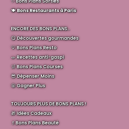
✨
Bons Plans Sorties
🍽️
Bons Restaurants à Paris
ENCORE DES BONS PLANS
...
😋
Découvertes gourmandes
💡
Bons Plans Resto
🥗
Recettes anti-gaspi
🛒
Bons Plans Courses
😎
Dépenser Moins
🤩
Gagner Plus
TOUJOURS PLUS DE BONS PLANS !
🎁
Idées Cadeaux
💄
Bons Plans Beauté