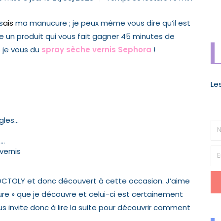
s
ais
ma manucure ; je peux même vous dire qu’il est
e un produit qui
vous fait gagner 45 minutes
de
e je vous du
spray sèche vernis Sephora
!
Le
gles…
….
vernis
 OCTOLY et donc découvert à cette occasion. J’aime
ure » que je découvre et celui-ci est certainement
us invite donc à lire la suite pour découvrir comment