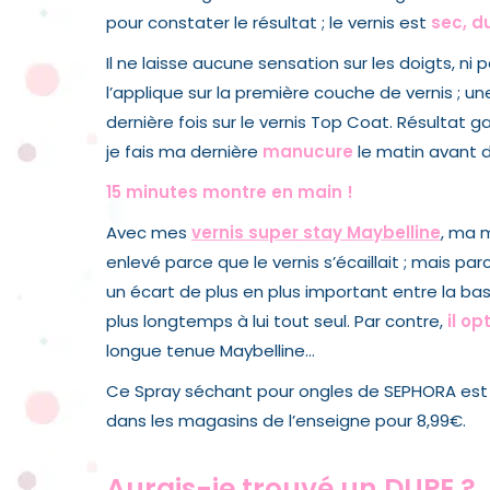
pour constater le résultat ; le vernis est
sec, du
Il ne laisse aucune sensation sur les doigts, ni p
l’applique sur la première couche de vernis ; u
dernière fois sur le vernis Top Coat. Résultat g
je fais ma dernière
manucure
le matin avant d
15 minutes montre en main !
Avec mes
vernis super stay Maybelline
, ma 
enlevé parce que le vernis s’écaillait ; mais p
un écart de plus en plus important entre la base 
plus longtemps à lui tout seul. Par contre,
il op
longue tenue Maybelline…
Ce Spray séchant pour ongles de SEPHORA est 
dans les magasins de l’enseigne pour 8,99€.
Aurais-je trouvé un DUPE ?