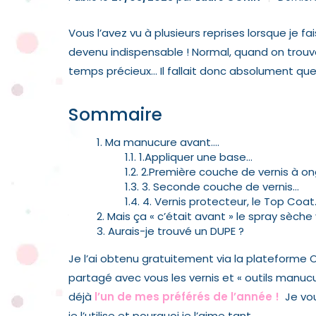
Vous l’avez vu à plusieurs reprises lorsque je fai
devenu indispensable ! Normal, quand on trouv
temps précieux… Il fallait donc absolument qu
Sommaire
Ma manucure avant….
1.Appliquer une base…
2.Première couche de vernis à on
3. Seconde couche de vernis…
4. Vernis protecteur, le Top Coat
Mais ça « c’était avant » le spray sèche 
Aurais-je trouvé un DUPE ?
Je l’ai obtenu gratuitement via la plateforme
partagé avec vous les vernis et « outils manuc
déjà
l’un de mes préférés de l’année !
Je vo
je l’utilise et pourquoi je l’aime tant…