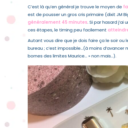
C’est là qu’en général je trouve le moyen de
fa
est de pousser un gros cris primaire (dixit JM Bi
généralement 45 minutes
. Si par hasard j’a
ces étapes, le timing peu facilement
atteindr
Autant vous dire que je dois faire ça le soir o
bureau ; c’est impossible…(à moins d’avancer m
bornes des limites Maurice… » non mais…).