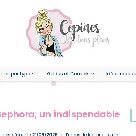
lans par type
Guides et Conseils
Idées cadea
Sephora, un indispendable
e mise à jour le
21/08/2025
Temps de lecture :
5
min