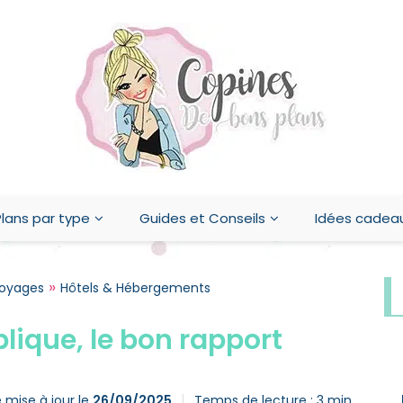
lans par type
Guides et Conseils
Idées cadea
»
Voyages
Hôtels & Hébergements
lique, le bon rapport
 mise à jour le
26/09/2025
Temps de lecture :
3
min