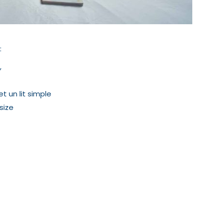
:
,
t un lit simple
size