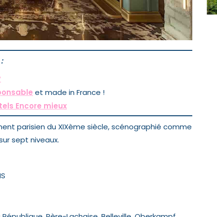
:
?
ponsable
et made in France !
ôtels Encore mieux
ment parisien du XIXème siècle, scénographié comme
ur sept niveaux.
IS
a République, Père-Lachaise, Belleville, Oberkampf