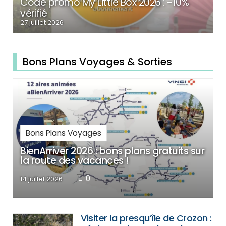
Code promo My Little Box 2026 : -10%
vérifié
27 juillet 2026
Bons Plans Voyages & Sorties
Bons Plans Voyages
BienArriver 2026 : bons plans gratuits sur
la route des vacances !
0
14 juillet 2026
Visiter la presqu’île de Crozon :