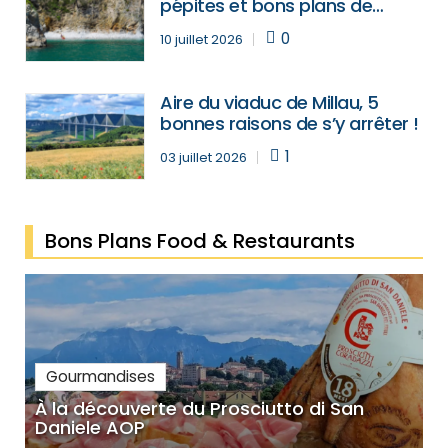
pépites et bons plans de
Crozon à Camaret
0
10 juillet 2026
Aire du viaduc de Millau, 5
bonnes raisons de s’y arrêter !
1
03 juillet 2026
Bons Plans Food & Restaurants
Gourmandises
À la découverte du Prosciutto di San
M
Daniele AOP
a