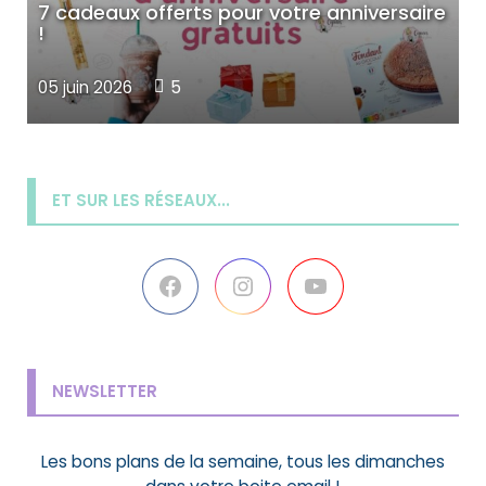
7 cadeaux offerts pour votre anniversaire
!
9
05 juin 2026
5
0
ET SUR LES RÉSEAUX...
Facebook
Instagram
YouTube
NEWSLETTER
Les bons plans de la semaine, tous les dimanches