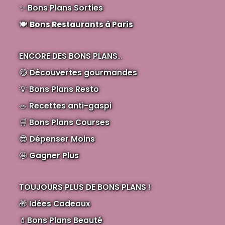
✨
Bons Plans Sorties
🍽️
Bons Restaurants à Paris
ENCORE DES BONS PLANS
...
😋
Découvertes gourmandes
💡
Bons Plans Resto
🥗
Recettes anti-gaspi
🛒
Bons Plans Courses
😎
Dépenser Moins
🤩
Gagner Plus
TOUJOURS PLUS DE BONS PLANS !
🎁
Idées Cadeaux
💄
Bons Plans Beauté