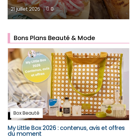
21 juillet 2026
0
16
Bons Plans Beauté & Mode
Box Beauté
My Little Box 2026 : contenus, avis et offres
du moment