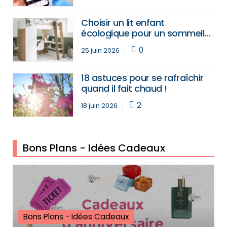
Choisir un lit enfant
écologique pour un sommeil
sain et sécurisé : conseils et
0
25 juin 2026
bons plans
18 astuces pour se rafraîchir
quand il fait chaud !
2
18 juin 2026
Bons Plans - Idées Cadeaux
Bons Plans - Idées Cadeaux