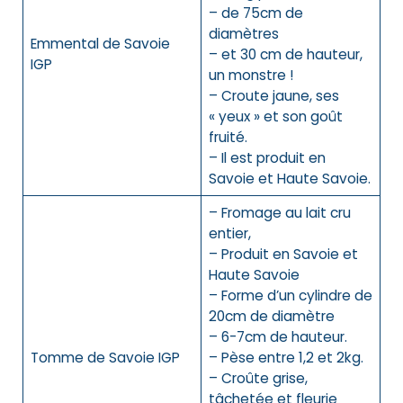
– de 75cm de
diamètres
Emmental de Savoie
– et 30 cm de hauteur,
IGP
un monstre !
– Croute jaune, ses
« yeux » et son goût
fruité.
– Il est produit en
Savoie et Haute Savoie.
– Fromage au lait cru
entier,
– Produit en Savoie et
Haute Savoie
– Forme d’un cylindre de
20cm de diamètre
– 6-7cm de hauteur.
Tomme de Savoie
IGP
– Pèse entre 1,2 et 2kg.
–
C
roûte grise,
tâchetée et fleurie