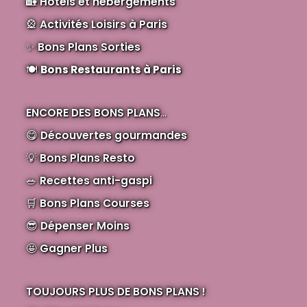
🏡
Hôtels et hébergements
🎡
Activités Loisirs à Paris
✨
Bons Plans Sorties
🍽️
Bons Restaurants à Paris
ENCORE DES BONS PLANS
...
😋
Découvertes gourmandes
💡
Bons Plans Resto
🥗
Recettes anti-gaspi
🛒
Bons Plans Courses
😎
Dépenser Moins
🤩
Gagner Plus
TOUJOURS PLUS DE BONS PLANS !