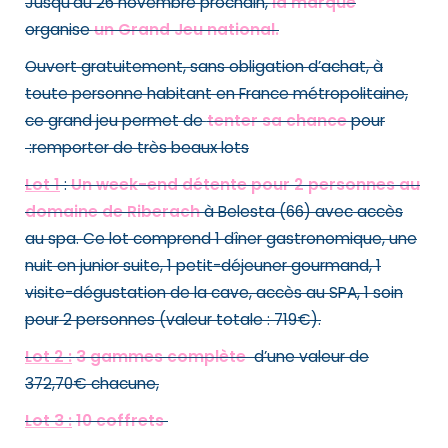
Jusqu’au 26 novembre prochain,
la marque
organise
un Grand Jeu national.
Ouvert gratuitement, sans obligation d’achat, à
toute personne habitant en France métropolitaine,
ce grand jeu permet de
tenter sa chance
pour
:remporter de très beaux lots
Lot 1
:
Un week-end détente pour 2 personnes au
domaine de Riberach
à Belesta (66) avec accès
au spa. Ce lot comprend 1 dîner gastronomique, une
nuit en junior suite, 1 petit-déjeuner gourmand, 1
visite-dégustation de la cave, accès au SPA, 1 soin
pour 2 personnes (valeur totale : 719€).
Lot 2 :
3 gammes complète
d’une valeur de
372,70€ chacune,
Lot 3 :
10 coffrets