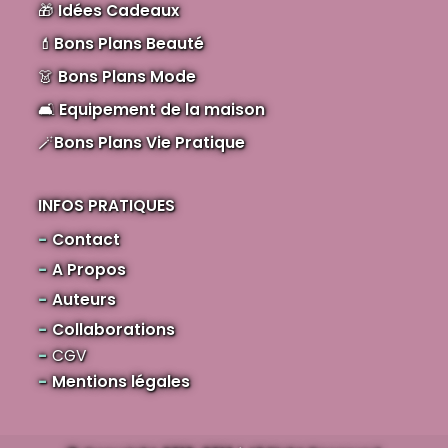
🎁
Idées Cadeaux
💄
Bons Plans Beauté
👗
Bons Plans Mode
🛋️
Equipement de la maison
🪄
Bons Plans Vie Pratique
INFOS PRATIQUES
Contact
A Propos
Auteurs
Collaborations
CGV
Mentions légales