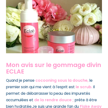
Mon avis sur le gommage divin
ECLAE
Quand je pense
cocooning sous la douche,
le
premier soin qui me vient à l’esprit est
le scrub.
Il
permet de débarrasser la peau des impuretés
accumulées et
de la rendre douce ;
prête à être
bien hydratée.Je suis une grande fan du
Flake Away