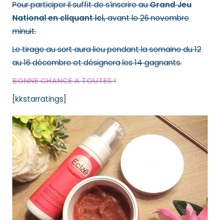
Pour participer il suffit de s’inscrire au
Grand Jeu
National en cliquant ici,
avant le 26 novembre
minuit.
Le tirage au sort aura lieu pendant la semaine du 12
au 16 décembre et désignera les 14 gagnants.
BONNE CHANCE A TOUTES !
[kkstarratings]